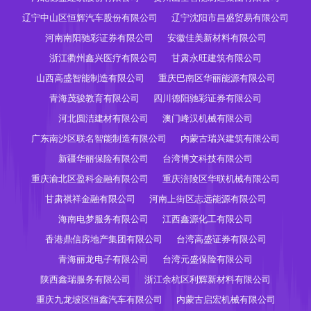
辽宁中山区恒辉汽车股份有限公司
辽宁沈阳市昌盛贸易有限公司
河南南阳驰彩证券有限公司
安徽佳美新材料有限公司
浙江衢州鑫兴医疗有限公司
甘肃永旺建筑有限公司
山西高盛智能制造有限公司
重庆巴南区华丽能源有限公司
青海茂骏教育有限公司
四川德阳驰彩证券有限公司
河北圆洁建材有限公司
澳门峰汉机械有限公司
广东南沙区联名智能制造有限公司
内蒙古瑞兴建筑有限公司
新疆华丽保险有限公司
台湾博文科技有限公司
重庆渝北区盈科金融有限公司
重庆涪陵区华联机械有限公司
甘肃祺祥金融有限公司
河南上街区志远能源有限公司
海南电梦服务有限公司
江西鑫源化工有限公司
香港鼎信房地产集团有限公司
台湾高盛证券有限公司
青海丽龙电子有限公司
台湾元盛保险有限公司
陕西鑫瑞服务有限公司
浙江余杭区利辉新材料有限公司
重庆九龙坡区恒鑫汽车有限公司
内蒙古启宏机械有限公司