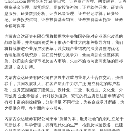
tulaohui.com 经营范围含:证券自营、证券资产管理、融资融券、证券
投资基金管理、期货经纪、期货投资咨询；证券软件开发、证券信
息服务、证券数据分析、证券风险管理、证券登记结算；证券经
纪、证券投资咨询、证券投资基金销售、证券投资基金托管、证券
承销与保荐
内蒙古众达证券有限公司将根据党中央和国务院对企业深化改革的
战略部署，并遵循国资委关于推动企业壮大的相关指导方针，我们
将持续推进企业深层次改革，以实现产业结构的深度调整与优化，
合理配置各项资源，旨在提升核心竞争力，全面刷新企业整体素
质。我们面向全球市场及国内市场，矢志不渝地向更高更远的目标
迈进，奋力拼搏。
内蒙古众达证券有限公司在发展中注重与业界人士合作交流，强强
联手，共同发展壮大。在客户层面中力求广泛 建立稳定的客户基
础，业务范围涵盖了建筑业、设计业、工业、制造业、文化业、外
商独资 企业等领域，针对较为复杂、繁琐的行业资质注册申请咨询
有着丰富的实操经验，分别满足 不同行业，为各企业尽其所能，为
之提供合理、多方面的专业服务。
内蒙古众达证券有限公司秉承“质量为本，服务社会”的原则,立足于
高新技术，科学管理，拥有现代化的生产、检测及试验设备，已建